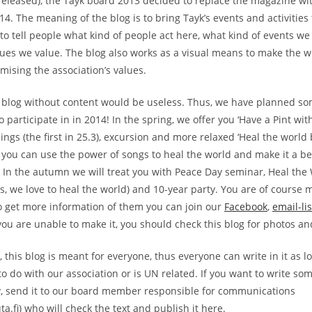
 released), the Tayk board 2013 decided to replace the magazine wit
4. The meaning of the blog is to bring Tayk’s events and activities 
: to tell people what kind of people act here, what kind of events w
sues we value. The blog also works as a visual means to make the we
ising the association’s values.
a blog without content would be useless. Thus, we have planned so
o participate in in 2014! In the spring, we offer you ‘Have a Pint with
ngs (the first in 25.3), excursion and more relaxed ‘Heal the world 
you can use the power of songs to heal the world and make it a bet
 In the autumn we will treat you with Peace Day seminar, Heal the
es, we love to heal the world) and 10-year party. You are of course
o get more information of them you can join our
Facebook
,
email-lis
you are unable to make it, you should check this blog for photos and
this blog is meant for everyone, thus everyone can write in it as lo
o do with our association or is UN related. If you want to write so
, send it to our board member responsible for communications
uta.fi) who will check the text and publish it here.