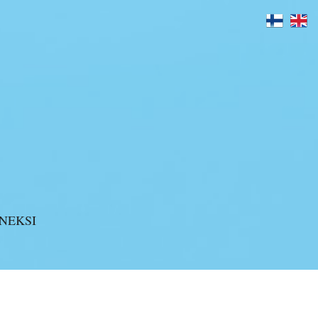
>
Blog
>
Tervetuloa Taykin blogiin!
NEKSI