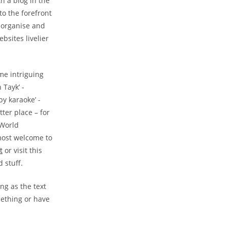
h a blog in the
to the forefront
e organise and
bsites livelier
me intriguing
 Tayk’ -
by karaoke’ -
ter place – for
 World
 most welcome to
t
or visit this
 stuff.
ng as the text
mething or have