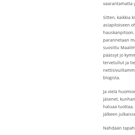
vaarantamatta y
Sitten, kaikkia
asiapitoiseen oh
hauskanpitoon,
parannetaan maa
suosittu Maailm
päässyt jo kymm
tervetullut ja t
nettisivuiltamm
blogista.
Ja vielä huomion
jäsenet, kunhan 
haluaa tuottaa, 
jälkeen julkaisse
Nähdään tapah