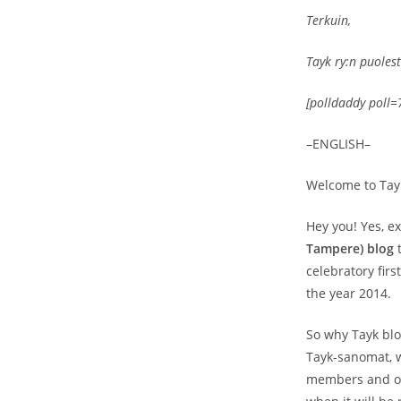
Terkuin,
Tayk ry:n puolest
[polldaddy poll
–ENGLISH–
Welcome to Tay
Hey you! Yes, e
Tampere) blog
t
celebratory firs
the year 2014.
So why Tayk blo
Tayk-sanomat, w
members and out