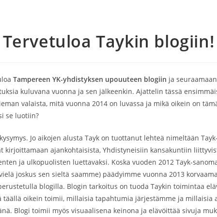
Tervetuloa Taykin blogiin!
tuloa
Tampereen YK-yhdistyksen upouuteen blogiin
ja seuraamaan
atuksia kuluvana vuonna ja sen jälkeenkin. Ajattelin tässä ensimmä
hieman valaista, mitä vuonna 2014 on luvassa ja mikä oikein on t
i se luotiin?
 kysymys. Jo aikojen alusta Tayk on tuottanut lehteä nimeltään Tayk
t kirjoittamaan ajankohtaisista, Yhdistyneisiin kansakuntiin liittyvis
enten ja ulkopuolisten luettavaksi. Koska vuoden 2012 Tayk-sanom
 vielä joskus sen sieltä saamme) päädyimme vuonna 2013 korvaam
erustetulla blogilla. Blogin tarkoitus on tuoda Taykin toimintaa el
ä täällä oikein toimii, millaisia tapahtumia järjestämme ja millaisia 
ä. Blogi toimii myös visuaalisena keinona ja elävöittää sivuja muk