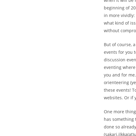
when it will be
beginning of 201
in more vividly
what kind of is
without comprom
But of course, 
events for you t
discussion eveni
eventing where 
you and for me.
orienteering (y
these events! T
websites. Or if 
One more thing, 
has something t
done so already
(sakari.ilkka(at)