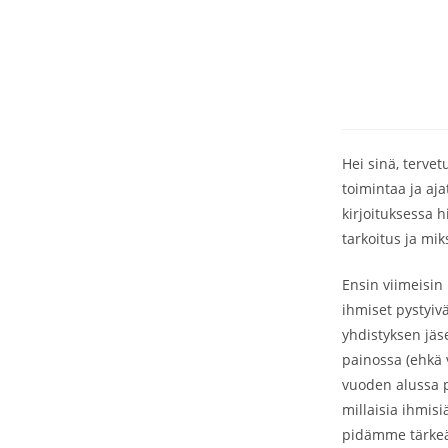
Hei sinä, terve
toimintaa ja aj
kirjoituksessa 
tarkoitus ja miks
Ensin viimeisin
ihmiset pystyivä
yhdistyksen jäs
painossa (ehkä
vuoden alussa p
millaisia ihmisi
pidämme tärkeän