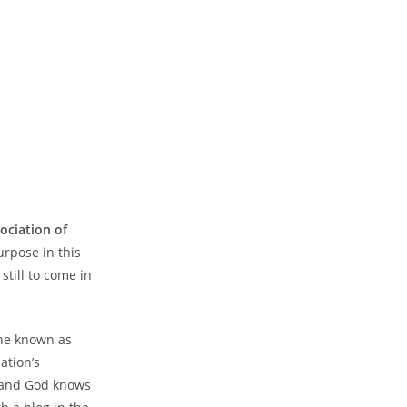
ociation of
urpose in this
still to come in
ine known as
ation’s
 (and God knows