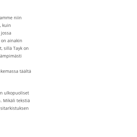
stamme niin
, kuin
 jossa
 on ainakin
 sillä Tayk on
 lämpimästi
lukemassa täältä
en ulkopuoliset
. Mikäli tekstiä
esitarkistuksen