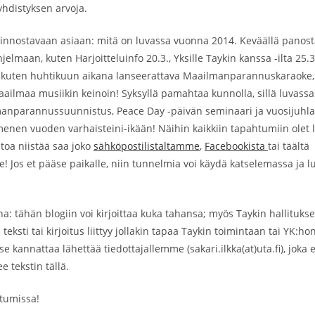
hdistyksen arvoja.
 kiinnostavaan asiaan: mitä on luvassa vuonna 2014. Keväällä pano
jelmaan, kuten Harjoitteluinfo 20.3., Yksille Taykin kanssa -ilta 25.3
 kuten huhtikuun aikana lanseerattava Maailmanparannuskaraoke,
ilmaa musiikin keinoin! Syksyllä pamahtaa kunnolla, sillä luvassa
anparannussuunnistus, Peace Day -päivän seminaari ja vuosijuhlat,
enen vuoden varhaisteini-ikään! Näihin kaikkiin tapahtumiin olet
ietoa niistää saa joko
sähköpostilistaltamme
,
Facebookista
tai täältä
e! Jos et pääse paikalle, niin tunnelmia voi käydä katselemassa ja 
a: tähän blogiin voi kirjoittaa kuka tahansa; myös Taykin hallituks
teksti tai kirjoitus liittyy jollakin tapaa Taykin toimintaan tai YK:hon
se kannattaa lähettää tiedottajallemme (sakari.ilkka(at)uta.fi), joka 
e tekstin tällä.
tumissa!