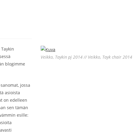
 Taykin
isessä
Veikko, Taykin pj 2014 // Veikko, Tayk chair 2014
ämän blogimme
-sanomat, jossa
tä asioista
at on edelleen
aan sen tämän
ävämmin esille:
asioita
avasti