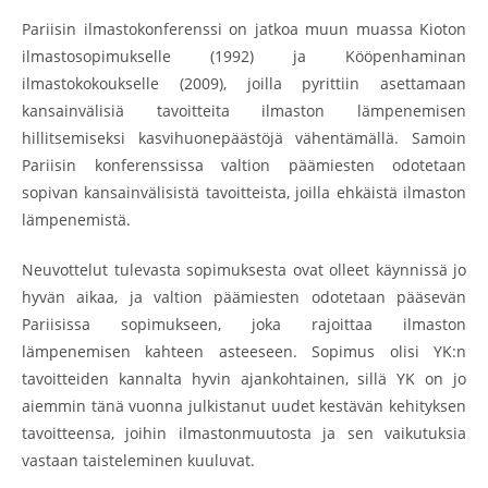
Pariisin ilmastokonferenssi on jatkoa muun muassa Kioton
ilmastosopimukselle (1992) ja Kööpenhaminan
ilmastokokoukselle (2009), joilla pyrittiin asettamaan
kansainvälisiä tavoitteita ilmaston lämpenemisen
hillitsemiseksi kasvihuonepäästöjä vähentämällä. Samoin
Pariisin konferenssissa valtion päämiesten odotetaan
sopivan kansainvälisistä tavoitteista, joilla ehkäistä ilmaston
lämpenemistä.
Neuvottelut tulevasta sopimuksesta ovat olleet käynnissä jo
hyvän aikaa, ja valtion päämiesten odotetaan pääsevän
Pariisissa sopimukseen, joka rajoittaa ilmaston
lämpenemisen kahteen asteeseen. Sopimus olisi YK:n
tavoitteiden kannalta hyvin ajankohtainen, sillä YK on jo
aiemmin tänä vuonna julkistanut uudet kestävän kehityksen
tavoitteensa, joihin ilmastonmuutosta ja sen vaikutuksia
vastaan taisteleminen kuuluvat.