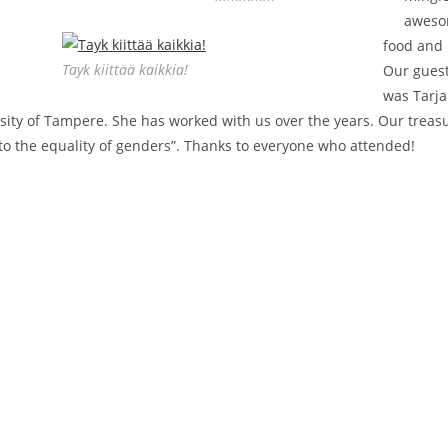
awesom
food and 
Tayk kiittää kaikkia!
Our gues
was Tarj
sity of Tampere. She has worked with us over the years. Our treas
to the equality of genders”. Thanks to everyone who attended!