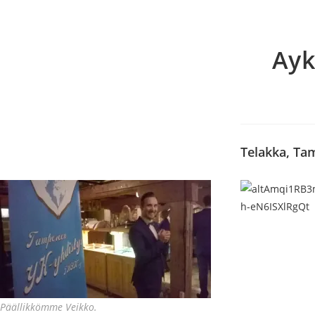
Ayk
Telakka, Ta
Päällikkömme Veikko.