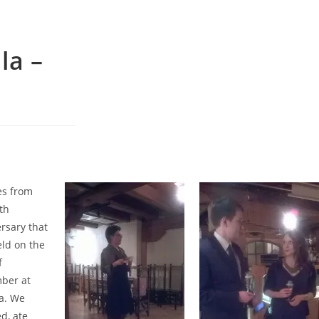
la –
es from
th
rsary that
ld on the
f
ber at
a. We
d, ate