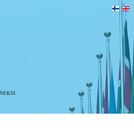
logi
>
Ayk juhli 10-vuotisiaan Telakalla – suuri kiitos osallistujille!
NEKSI