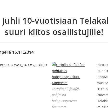
 juhli 10-vuotisiaan Telakal
suuri kiitos osallistujille!
mpere 15.11.2014
Pictur
our 10
Annive
was he
Tarjolla oli falafel-
15th o
pohjaista
Novem
huippusapuskaa.
Telakk
Mmmmm
mingle