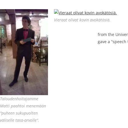
Vieraat olivat kovin avokätösiä.
from the Univer
gave a “speech 
Taloudenhoitajamme
Matti paahtoi menemään
“puheen sukupuolten
väliselle tasa-arvolle”.