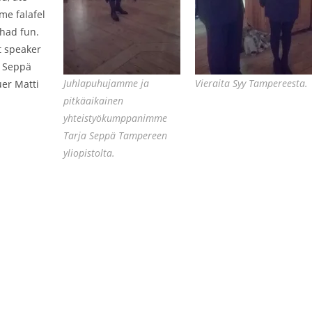
e falafel
had fun.
t speaker
a Seppä
Juhlapuhujamme ja
Vieraita Syy Tampereesta.
uer Matti
pitkäaikainen
yhteistyökumppanimme
Tarja Seppä Tampereen
yliopistolta.